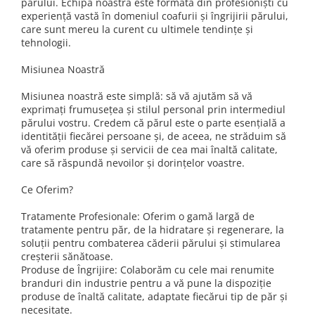
părului. Echipa noastră este formată din profesioniști cu
experiență vastă în domeniul coafurii și îngrijirii părului,
care sunt mereu la curent cu ultimele tendințe și
tehnologii.
Misiunea Noastră
Misiunea noastră este simplă: să vă ajutăm să vă
exprimați frumusețea și stilul personal prin intermediul
părului vostru. Credem că părul este o parte esențială a
identității fiecărei persoane și, de aceea, ne străduim să
vă oferim produse și servicii de cea mai înaltă calitate,
care să răspundă nevoilor și dorințelor voastre.
Ce Oferim?
Tratamente Profesionale: Oferim o gamă largă de
tratamente pentru păr, de la hidratare și regenerare, la
soluții pentru combaterea căderii părului și stimularea
creșterii sănătoase.
Produse de Îngrijire: Colaborăm cu cele mai renumite
branduri din industrie pentru a vă pune la dispoziție
produse de înaltă calitate, adaptate fiecărui tip de păr și
necesitate.