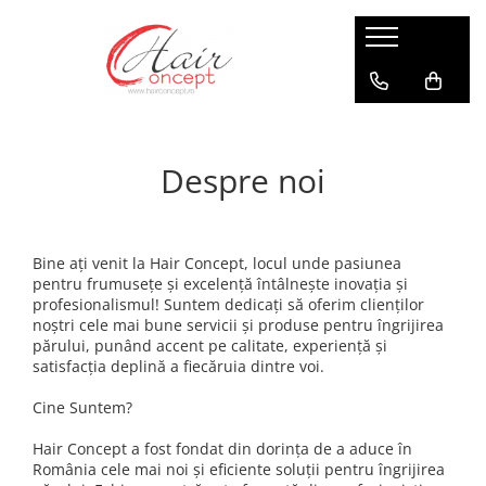
Accesorii
Colorare / Decolorare
Haircare
Tratamente Scalp
Aparatura
Vopsea Permanenta
Anti-frizz Par Drept
Anti-Cadere
Perii Profesionale
Par Blond
Anti-Matreata
Despre noi
Par Cret
Scalp Sensibil
Par Deteriorat
Sebum Control
Par Uscat
Bine ați venit la Hair Concept, locul unde pasiunea
pentru frumusețe și excelență întâlnește inovația și
Par Vopsit
profesionalismul! Suntem dedicați să oferim clienților
noștri cele mai bune servicii și produse pentru îngrijirea
părului, punând accent pe calitate, experiență și
satisfacția deplină a fiecăruia dintre voi.
Cine Suntem?
Hair Concept a fost fondat din dorința de a aduce în
România cele mai noi și eficiente soluții pentru îngrijirea