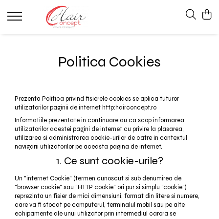
Accesorii
Colorare / Decolorare
Haircare
Tratamente Scalp
Aparatura
Vopsea Permanenta
Anti-frizz Par Drept
Anti-Cadere
Politica Cookies
Perii Profesionale
Par Blond
Anti-Matreata
Par Cret
Scalp Sensibil
Par Deteriorat
Sebum Control
Prezenta Politica privind fisierele cookies se aplica tuturor
utilizatorilor paginii de internet http:hairconcept.ro
Par Uscat
Informatiile prezentate in continuare au ca scop informarea
Par Vopsit
utilizatorilor acestei pagini de internet cu privire la plasarea,
utilizarea si administrarea cookie-urilor de catre in contextul
navigarii utilizatorilor pe aceasta pagina de internet.
1. Ce sunt cookie-urile?
Un "internet Cookie" (termen cunoscut si sub denumirea de
"browser cookie" sau "HTTP cookie" ori pur si simplu "cookie")
reprezinta un fisier de mici dimensiuni, format din litere si numere,
care va fi stocat pe computerul, terminalul mobil sau pe alte
echipamente ale unui utilizator prin intermediul carora se