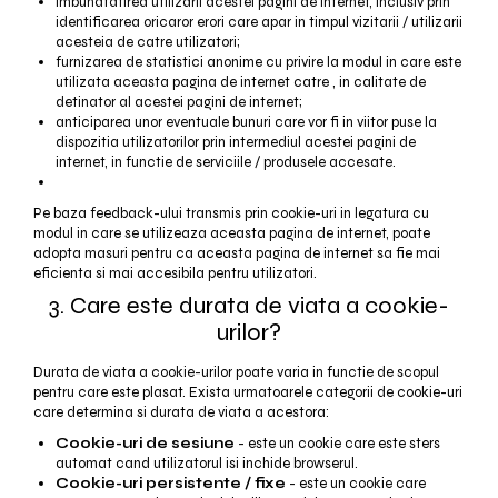
imbunatatirea utilizarii acestei pagini de internet, inclusiv prin
identificarea oricaror erori care apar in timpul vizitarii / utilizarii
acesteia de catre utilizatori;
furnizarea de statistici anonime cu privire la modul in care este
utilizata aceasta pagina de internet catre , in calitate de
detinator al acestei pagini de internet;
anticiparea unor eventuale bunuri care vor fi in viitor puse la
dispozitia utilizatorilor prin intermediul acestei pagini de
internet, in functie de serviciile / produsele accesate.
Pe baza feedback-ului transmis prin cookie-uri in legatura cu
modul in care se utilizeaza aceasta pagina de internet, poate
adopta masuri pentru ca aceasta pagina de internet sa fie mai
eficienta si mai accesibila pentru utilizatori.
3. Care este durata de viata a cookie-
urilor?
Durata de viata a cookie-urilor poate varia in functie de scopul
pentru care este plasat. Exista urmatoarele categorii de cookie-uri
care determina si durata de viata a acestora:
Cookie-uri de sesiune
- este un cookie care este sters
automat cand utilizatorul isi inchide browserul.
Cookie-uri persistente / fixe
- este un cookie care