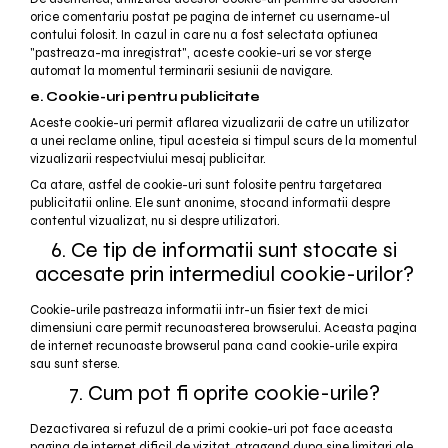
orice comentariu postat pe pagina de internet cu username-ul
contului folosit. In cazul in care nu a fost selectata optiunea
"pastreaza-ma inregistrat", aceste cookie-uri se vor sterge
automat la momentul terminarii sesiunii de navigare.
e. Cookie-uri pentru publicitate
Aceste cookie-uri permit aflarea vizualizarii de catre un utilizator
a unei reclame online, tipul acesteia si timpul scurs de la momentul
vizualizarii respectviului mesaj publicitar.
Ca atare, astfel de cookie-uri sunt folosite pentru targetarea
publicitatii online. Ele sunt anonime, stocand informatii despre
contentul vizualizat, nu si despre utilizatori.
6. Ce tip de informatii sunt stocate si
accesate prin intermediul cookie-urilor?
Cookie-urile pastreaza informatii intr-un fisier text de mici
dimensiuni care permit recunoasterea browserului. Aceasta pagina
de internet recunoaste browserul pana cand cookie-urile expira
sau sunt sterse.
7. Cum pot fi oprite cookie-urile?
Dezactivarea si refuzul de a primi cookie-uri pot face aceasta
pagina de internet dificil de vizitat, atragand dupa sine limitari ale