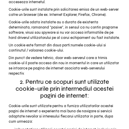
acceseaza internetul.
Cookie-urile sunt instalate prin solicitarea emisa de un web-server
catre un browser (de ex. Internet Explorer, Firefox, Chrome).
Cookie-urile odata instalate au o durata de existenta
determinata, ramanand "pasive", in sensul ca nu contin programe
software, virusi sau spyware si nu vor accesa informatiile de pe
hard driverul utilizatorului pe al carui echipament au fost instalate.
Un cookie este format din doua parti:numele cookie-ului si
continutul / valoarea cookie-ului.
Din punct de vedere tehnic, doar web-serverul care a trimis
cookie-ul il poate accesa din nou in momentul in care un utilizator
se intoarce pe pagina de internet asociata web-serverului
respectiv.
2. Pentru ce scopuri sunt utilizate
cookie-urile prin intermediul acestei
pagini de internet:
Cookie-urile sunt utilizate pentru a furniza utilizatorilor acestei
pagini de internet o experienta mai buna de navigare si servicii
adaptate nevoilor si interesului fiecarui utilizator in parte, dupa
cum urmeaza: