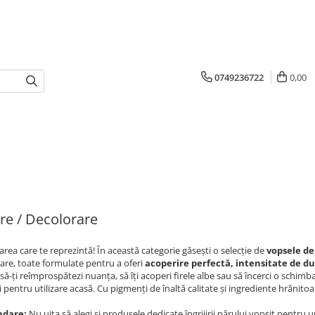
0749236722
0,00
re / Decolorare
area care te reprezintă! În această categorie găsești o selecție de
vopsele de
are, toate formulate pentru a oferi
acoperire perfectă, intensitate de du
i să-ți reîmprospătezi nuanța, să îți acoperi firele albe sau să încerci o schimb
și pentru utilizare acasă. Cu pigmenți de înaltă calitate și ingrediente hrănit
dare:
Nu uita să alegi și produsele dedicate îngrijirii părului vopsit pentru u