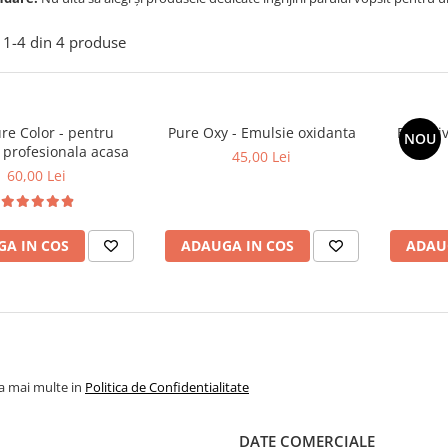
1-
4
din
4
produse
re Color - pentru
Pure Oxy - Emulsie oxidanta
Bioacti
NOU
 profesionala acasa
45,00 Lei
60,00 Lei
A IN COS
ADAUGA IN COS
ADAU
la mai multe in
Politica de Confidentialitate
DATE COMERCIALE