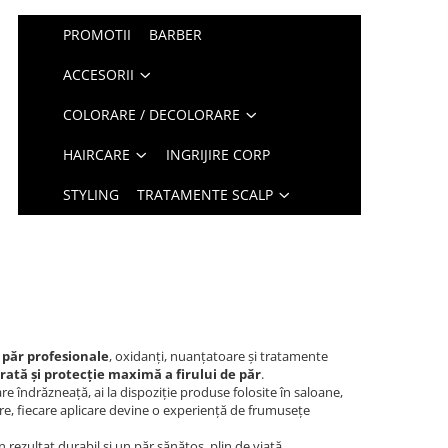
PROMOTII
BARBER
ACCESORII
COLORARE / DECOLORARE
HAIRCARE
INGRIJIRE CORP
STYLING
TRATAMENTE SCALP
 păr profesionale
, oxidanți, nuanțatoare și tratamente
rată și protecție maximă a firului de păr
.
are îndrăzneață, ai la dispoziție produse folosite în saloane,
oare, fiecare aplicare devine o experiență de frumusețe
n rezultat durabil și un păr sănătos, plin de viață.