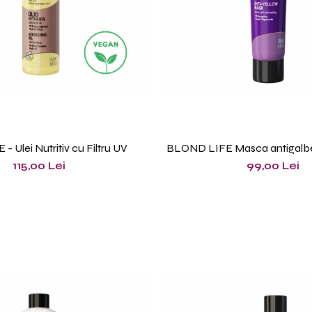
- Ulei Nutritiv cu Filtru UV
BLOND LIFE Masca antigalbe
115,00 Lei
99,00 Lei