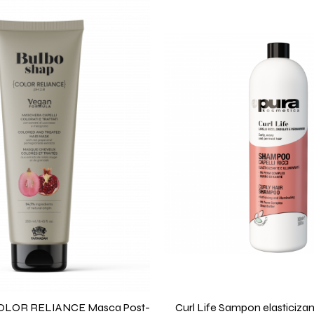
COLOR RELIANCE Masca Post-
Curl Life Sampon elasticizant