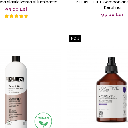
ca elasticizanta si iluminanta
BLOND LIFE Sampon anti
Keratina
99,00 Lei
99,00 Lei
NOU