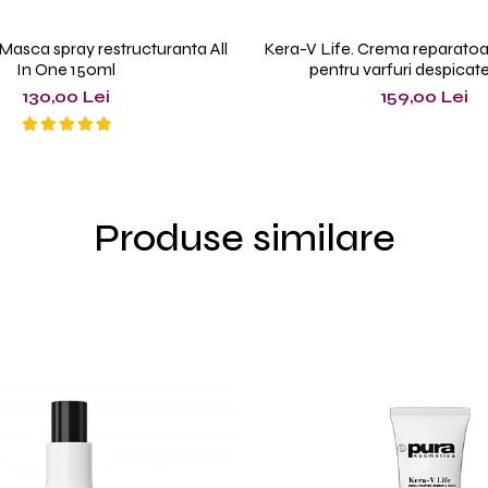
 Masca spray restructuranta All
Kera-V Life. Crema reparatoare
In One 150ml
pentru varfuri despicat
130,00 Lei
159,00 Lei
Produse similare