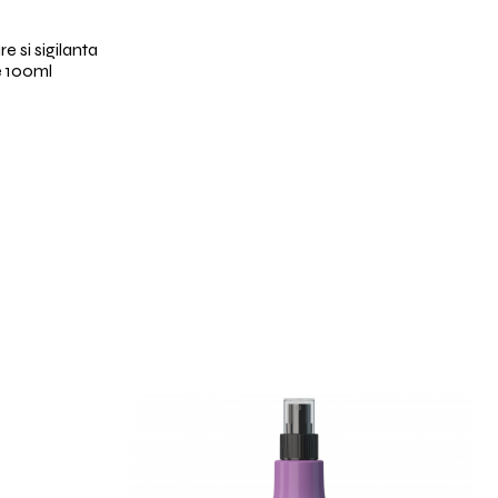
 si sigilanta
e 100ml