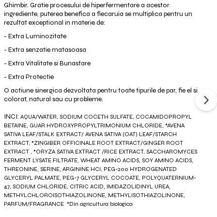
Ghimbir. Gratie procesului de hiperfermentare a acestor
ingrediente, puterea benefica a fiecaruia se multiplica pentru un
rezultat exceptional in materie de:
- Extra Luminozitate
- Extra senzatie matasoasa
- Extra Vitalitate si Bunastare
- Extra Protectie
O actiune sinergica dezvoltata pentru toate tipurile de par, fie el si
colorat, natural sau cu probleme.
INCI:
AQUA/WATER, SODIUM COCETH SULFATE, COCAMIDOPROPYL
BETAINE, GUAR HYDROXYPROPYLTRIMONIUM CHLORIDE, *AVENA
SATIVA LEAF/STALK EXTRACT/ AVENA SATIVA (OAT) LEAF/STARCH
EXTRACT, *ZINGIBER OFFICINALE ROOT EXTRACT/GINGER ROOT
EXTRACT , *ORYZA SATIVA EXTRACT /RICE EXTRACT, SACCHAROMYCES
FERMENT LYSATE FILTRATE, WHEAT AMINO ACIDS, SOY AMINO ACIDS,
THREONINE, SERINE, ARGININE HCl, PEG-200 HYDROGENATED
GLYCERYL PALMATE, PEG-7 GLYCERYL COCOATE, POLYQUATERNIUM-
47, SODIUM CHLORIDE, CITRIC ACID, IMIDAZOLIDINYL UREA,
METHYLCHLOROISOTHIAZOLINONE, METHYLISOTHIAZOLINONE,
PARFUM/FRAGRANCE *Din agricultura biologica