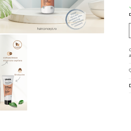
D
C
A