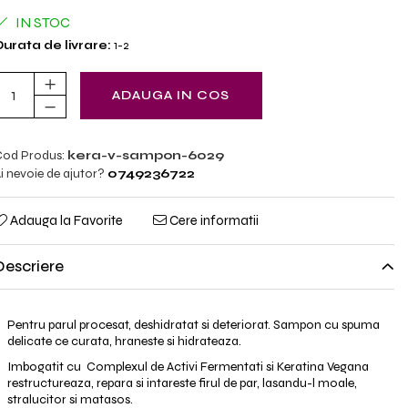
IN STOC
urata de livrare:
1-2
ADAUGA IN COS
od Produs:
kera-v-sampon-6029
i nevoie de ajutor?
0749236722
Adauga la Favorite
Cere informatii
Descriere
Pentru parul procesat, deshidratat si deteriorat. Sampon cu spuma
delicate ce curata, hraneste si hidrateaza.
Imbogatit cu Complexul de Activi Fermentati si Keratina Vegana
restructureaza, repara si intareste firul de par, lasandu-l moale,
stralucitor si matasos.