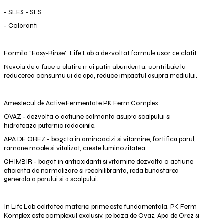
- SLES - SLS
- Coloranti
Formila "Easy-Rinse" Life Lab a dezvoltat formule usor de clatit.
Nevoia de a face o clatire mai putin abundenta, contribuie la
reducerea consumului de apa, reduce impactul asupra mediului.
Amestecul de Active Fermentate PK Ferm Complex
OVAZ - dezvolta o actiune calmanta asupra scalpului si
hidrateaza puternic radacinile.
APA DE OREZ - bogata in aminoacizi si vitamine, fortifica parul,
ramane moale si vitalizat, creste luminozitatea.
GHIMBIR - bogat in antioxidanti si vitamine dezvolta o actiune
eficienta de normalizare si reechilibranta, reda bunastarea
generala a parului si a scalpului.
In Life Lab calitatea materiei prime este fundamentala. PK Ferm
Komplex este complexul exclusiv, pe baza de Ovaz, Apa de Orez si