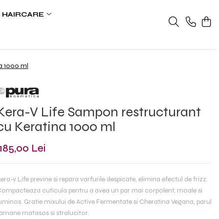
HAIRCARE
a 1000 ml
Kera-V Life Sampon restructurant
cu Keratina 1000 ml
185,00 Lei
era-v Life previne si repara varfurile despicate, elimina efectul de frizz.
ompacteaza cuticula pentru a avea un par mai corpolent, moale si
uminos. Gratie mixului de Active Fermentate si Cheratina Vegana, parul
amane matasos si stralucitor.