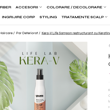
ARBER
ACCESORII
COLORARE / DECOLORARE
INGRIJIRE CORP
STYLING
TRATAMENTE SCALP
Haircare /
Par Deteriorat /
Kera-V Life Sampon restructurant cu Keratin
K
C
l
r