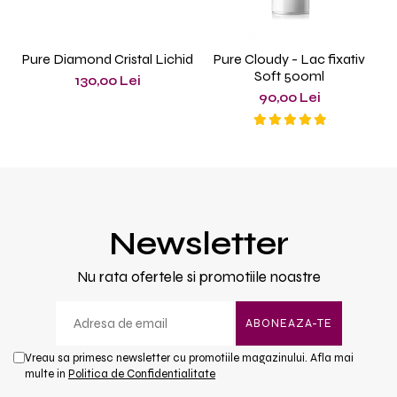
Pure Diamond Cristal Lichid
Pure Cloudy - Lac fixativ
Soft 500ml
P
130,00 Lei
90,00 Lei
Newsletter
Nu rata ofertele si promotiile noastre
Vreau sa primesc newsletter cu promotiile magazinului. Afla mai
multe in
Politica de Confidentialitate