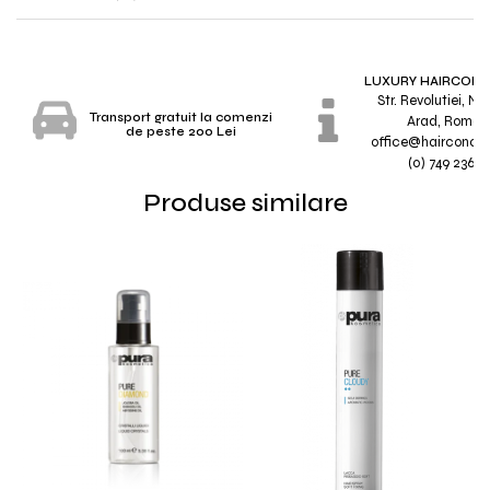
LUXURY HAIRCONC
Str. Revolutiei, Nr.
Transport gratuit la comenzi
Arad, Roman
de peste 200 Lei
office@hairconcep
(0) 749 236 7
Produse similare