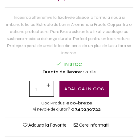
Incearca alternativa la fixativele clasice, o formula noua si
imbunatatia cu Extracte de Lemn Aromatic si Fructe Goji pentru o
actiune protectoare. Pure Breze este un lac fixativ ecologic cu
sustinere medie si de lunga durata. Perfect pentru un look natural.
Protejaza parul de umiditatea din aer si da un plus de luciu fara sa
incarce.
IN STOC
Durata de livrare:
1-2 zile
ADAUGA IN COS
Cod Produs:
eco-breze
Ai nevoie de ajutor?
0749236722
Adauga la Favorite
Cere informatii