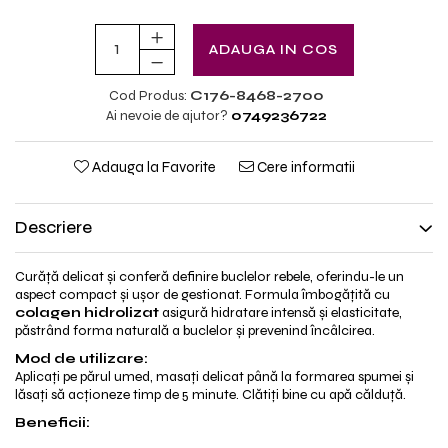
ADAUGA IN COS
Cod Produs:
C176-8468-2700
Ai nevoie de ajutor?
0749236722
Adauga la Favorite
Cere informatii
Descriere
Curăță delicat și conferă definire buclelor rebele, oferindu-le un
aspect compact și ușor de gestionat. Formula îmbogățită cu
colagen hidrolizat
asigură hidratare intensă și elasticitate,
păstrând forma naturală a buclelor și prevenind încâlcirea.
Mod de utilizare:
Aplicați pe părul umed, masați delicat până la formarea spumei și
lăsați să acționeze timp de 5 minute. Clătiți bine cu apă călduță.
Beneficii: