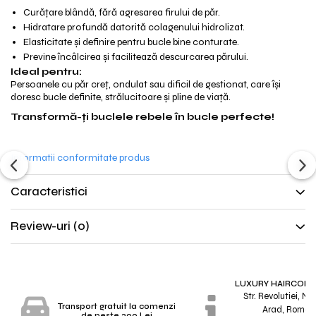
Curățare blândă, fără agresarea firului de păr.
Hidratare profundă datorită colagenului hidrolizat.
Elasticitate și definire pentru bucle bine conturate.
Previne încâlcirea și facilitează descurcarea părului.
Ideal pentru:
Persoanele cu păr creț, ondulat sau dificil de gestionat, care își
doresc bucle definite, strălucitoare și pline de viață.
Transformă-ți buclele rebele în bucle perfecte!
Informatii conformitate produs
Caracteristici
Review-uri
(0)
LUXURY HAIRCONC
Str. Revolutiei, Nr.
Transport gratuit la comenzi
Arad, Roman
de peste 200 Lei