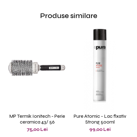
Produse similare
MP Termik Ionitech - Perie
Pure Atomic - Lac fixativ
ceramica 43/ 56
Strong 500ml
P
75,00 Lei
99,00 Lei