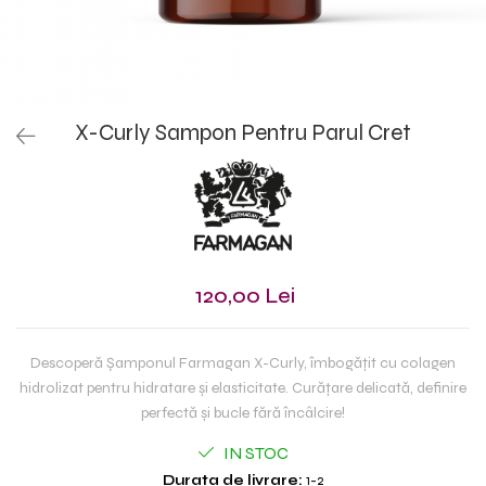
X-Curly Sampon Pentru Parul Cret
120,00 Lei
Descoperă Șamponul Farmagan X-Curly, îmbogățit cu colagen
hidrolizat pentru hidratare și elasticitate. Curățare delicată, definire
perfectă și bucle fără încâlcire!
IN STOC
Durata de livrare:
1-2