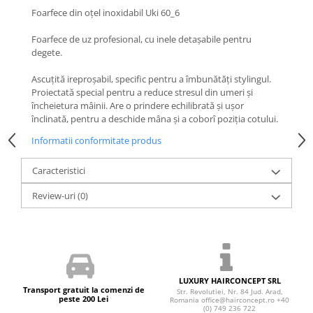
Foarfece din oţel inoxidabil Uki 60_6
Foarfece de uz profesional, cu inele detaşabile pentru
degete.
Ascuţită ireproşabil, specific pentru a îmbunătăţi stylingul.
Proiectată special pentru a reduce stresul din umeri şi
încheietura mâinii. Are o prindere echilibrată şi uşor
înclinată, pentru a deschide mâna şi a coborî poziția cotului.
Informatii conformitate produs
Caracteristici
Review-uri
(0)
LUXURY HAIRCONCEPT SRL
Transport gratuit la comenzi de
Str. Revolutiei, Nr. 84 Jud. Arad,
peste 200 Lei
Romania office@hairconcept.ro +40
(0) 749 236 722