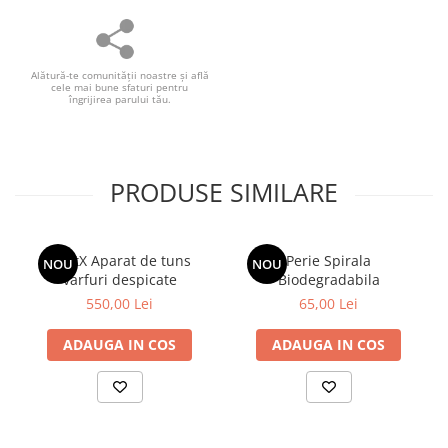
Alătură-te comunităţii noastre și află
cele mai bune sfaturi pentru
îngrijirea parului tău.
PRODUSE SIMILARE
SplitX Aparat de tuns
Perie Spirala
NOU
NOU
varfuri despicate
Biodegradabila
550,00 Lei
65,00 Lei
ADAUGA IN COS
ADAUGA IN COS