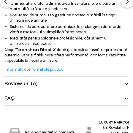
Ionii negativi ajută la diminuarea frizz-ului și oferă părului
mai multă strălucire și netezime.
Greutatea de numai 320 g reduce oboseala mâinii în timpul
utilizării îndelungate.
Sistemul de autocurățare contribuie la prelungirea duratei de
viață a motorului și simplifică întreținerea.
Ideal atât pentru saloanele profesionale, cât și pentru
utilizarea zilnică acasă.
Alege
Techshen Blast X
dacă îți dorești un uscător profesional
puternic, ușor și fiabil, care oferă performanță, confort și rezultate
impecabile la fiecare utilizare.
Informatii conformitate produs
Review-uri
(0)
FAQ
LUXURY HAIRCONC
Str. Revolutiei, Nr.
Transport gratuit la comenzi