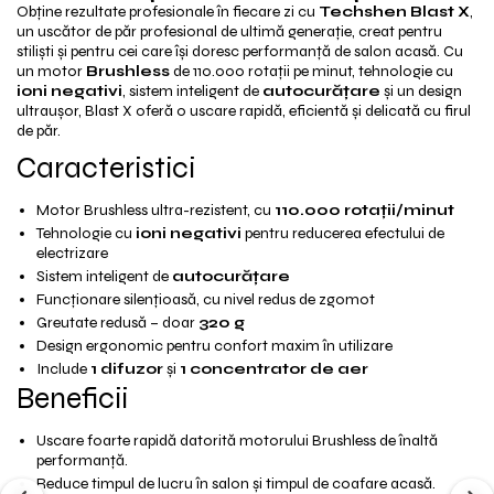
Obține rezultate profesionale în fiecare zi cu
Techshen Blast X
,
un uscător de păr profesional de ultimă generație, creat pentru
stiliști și pentru cei care își doresc performanță de salon acasă. Cu
un motor
Brushless
de 110.000 rotații pe minut, tehnologie cu
ioni negativi
, sistem inteligent de
autocurățare
și un design
ultraușor, Blast X oferă o uscare rapidă, eficientă și delicată cu firul
de păr.
Caracteristici
Motor Brushless ultra-rezistent, cu
110.000 rotații/minut
Tehnologie cu
ioni negativi
pentru reducerea efectului de
electrizare
Sistem inteligent de
autocurățare
Funcționare silențioasă, cu nivel redus de zgomot
Greutate redusă – doar
320 g
Design ergonomic pentru confort maxim în utilizare
Include
1 difuzor
și
1 concentrator de aer
Beneficii
Uscare foarte rapidă datorită motorului Brushless de înaltă
performanță.
Reduce timpul de lucru în salon și timpul de coafare acasă.