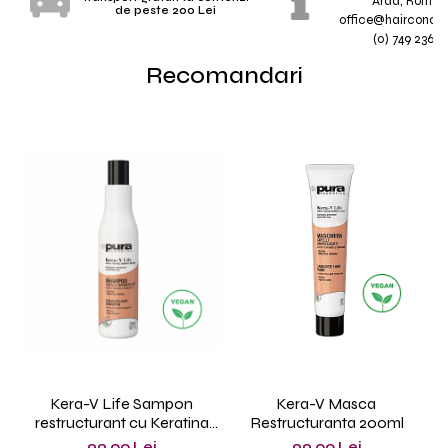
Arad, Roman
de peste 200 Lei
office@hairconcep
(0) 749 236 7
Recomandari
Kera-V Life Sampon
Kera-V Masca
restructurant cu Keratina
Restructuranta 200ml
250ml
99,00 Lei
99,00 Lei