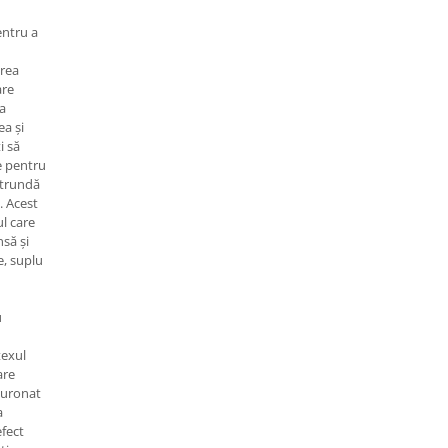
entru a
area
are
a
ea și
i să
e pentru
ătrundă
. Acest
l care
nsă și
e, suplu
u
texul
are
luronat
a
efect