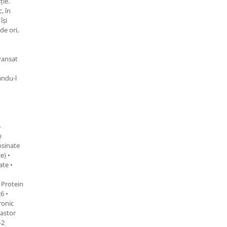
ție.
, în
își
de ori,
vansat
ându-l
-
h
osinate
e) •
ate •
 Protein
6 •
ronic
astor
-2