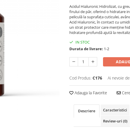
Acidul Hialuronic Hidrolizat, cu gr
firului de păr, oferind o hidratare
peliculă la suprafața cuticulei, avân
Acid Hialuronic, în contact cu umidi
un strat protector care menține hid
hidratare profundă ajută la revitali
IN STOC
Durata de livrare:
1-2
ADAUG
Cod Produs:
C176
Ai nevoie de
Adauga la Favorite
Cere 
Caracteristici
Descriere
Review-uri
(0)