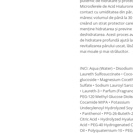
puternic de hidratare și protec
Microsferele de Acid Hialuronic
contact cu umiditatea din păr, 
măresc volumul de până la 30 
creând un strat protector care
menține hidratarea și previne
deshidratarea. Acest proces a
de hidratare profundă ajută la
revitalizarea părului uscat, lăs
mai moale și mai strălucitor.
INCI: Aqua (Water) • Disodium
Laureth Sulfosuccinate • Coco
glucoside • Magnesium Cocet
Sulfate • Sodium Lauroyl Sarc
• Laureth-3 • Parfum (Fragranc
PEG-120 Methyl Glucose Diole
Cocamide MIPA • Potassium
Undecylenoyl Hydrolyzed Soy
• Panthenol • PPG-26-Buteth-2
Citric Acid • Hydrolyzed Hyalu
Acid • PEG-40 Hydrogenated C
Oil • Polyquaternium-10 • PEG