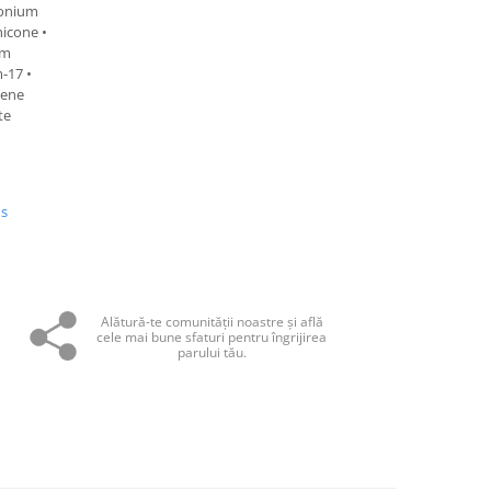
onium
icone •
um
-17 •
lene
te
•
us
Alătură-te comunităţii noastre și află
cele mai bune sfaturi pentru îngrijirea
parului tău.