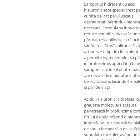
Șamponul hidratant cu acid
hialuronic este special creat p
curăța delicat părul uscat și
deshidratat, oferindu-i hidrat
necesară. Formula sa inovato
reduce semnificativ uscăciune
părului, restabilindu-i strălucir
sănătatea. După aplicare, lăsaț
acționeze timp de cinci minut
a permite ingredientelor să p
în profunzime, apoi clătiți bine
șampon este ideal pentru păru
are nevoie de o hidratare inte
de revitalizare, lăsându-l moal
și plin de viață.
Acidul Hialuronic Hidrolizat, c
greutate moleculară scăzută,
penetrează în profunzime cor
firului de păr, oferind o hidrat
intensă. Soluția apoasă de hia
de sodiu formează o peliculă l
suprafața cuticulei, având un 