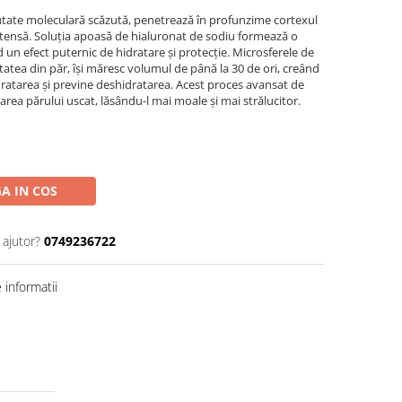
eutate moleculară scăzută, penetrează în profunzime cortexul
 intensă. Soluția apoasă de hialuronat de sodiu formează o
d un efect puternic de hidratare și protecție. Microsferele de
tatea din păr, își măresc volumul de până la 30 de ori, creând
ratarea și previne deshidratarea. Acest proces avansat de
zarea părului uscat, lăsându-l mai moale și mai strălucitor.
A IN COS
 ajutor?
0749236722
informatii