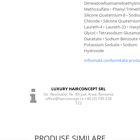
Dimeadowfoamamidoethylm
Methosulfate • Phenyl Trimeth
Silicone Quaternium-8 • Sodi
Chloride • Silicone Quaternium
Laureth-4 • Laureth-23 • Hexy
Glycol • Tetrasodium Glutama
Diacetate • Sodium Benzoate 
Potassium Sorbate • Sodium
Hydroxide
Informatii conformitate prod
LUXURY HAIRCONCEPT SRL
Str. Revolutiei, Nr. 84 Jud. Arad, Romania
office@hairconcept.ro +40 (0) 749 236
722
PRODUSE SIMILARE