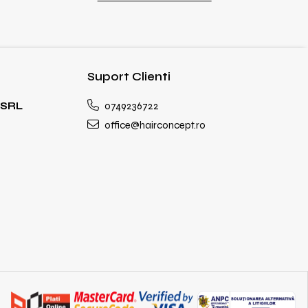
Suport Clienti
SRL
0749236722
office@hairconcept.ro