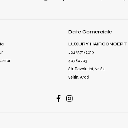
Date Comerciale
ta
LUXURY HAIRCONCEPT 
ur
J02/571/2019
uselor
40780703
Str. Revolutiei, Nr. 84
Seitin, Arad