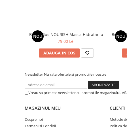
Bulbo Plus NOURISH Masca Hidratanta
Bulbo P
NOU
NOU
79,00 Lei
ADAUGA IN COS
Newsletter
Nu rata ofertele si promotiile noastre
Vreau sa primesc newsletter cu promotiile magazinului. Af
MAGAZINUL MEU
CLIENTI
Despre noi
Metode de
Termeni si Conditii
Politica d