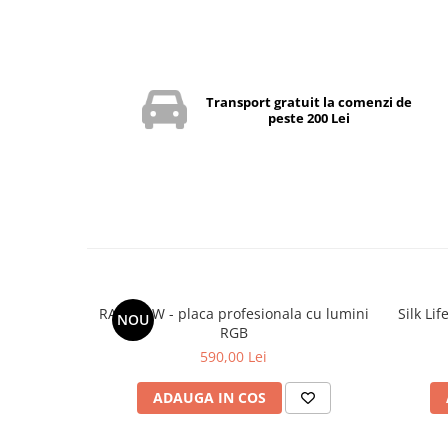
Transport gratuit la comenzi de
peste 200 Lei
RAINBOW - placa profesionala cu lumini
Silk Li
NOU
RGB
590,00 Lei
ADAUGA IN COS