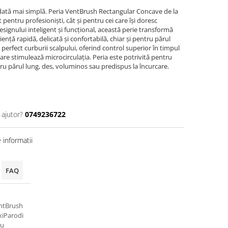
odată mai simplă. Peria VentBrush Rectangular Concave de la
 pentru profesioniști, cât și pentru cei care își doresc
esignului inteligent și funcțional, această perie transformă
ență rapidă, delicată și confortabilă, chiar și pentru părul
perfect curburii scalpului, oferind control superior în timpul
care stimulează microcirculația. Peria este potrivită pentru
ntru părul lung, des, voluminos sau predispus la încurcare.
 ajutor?
0749236722
informatii
FAQ
entBrush
kiParodi
ru