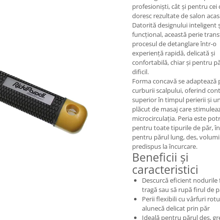
profesioniști, cât și pentru cei 
doresc rezultate de salon acas
Datorită designului inteligent ș
funcțional, această perie tran
procesul de detanglare într-o
experiență rapidă, delicată și
confortabilă, chiar și pentru p
dificil.
Forma concavă se adaptează p
curburii scalpului, oferind con
superior în timpul perierii și u
plăcut de masaj care stimulea
microcirculația. Peria este potr
pentru toate tipurile de păr, în
pentru părul lung, des, volum
predispus la încurcare.
Beneficii și
caracteristici
Descurcă eficient nodurile 
tragă sau să rupă firul de p
Perii flexibili cu vârfuri rot
alunecă delicat prin păr
Ideală pentru părul des, g