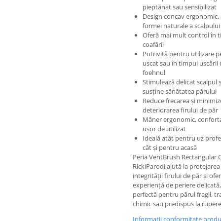
pieptănat sau sensibilizat
Design concav ergonomic,
formei naturale a scalpului
Oferă mai mult control în 
coafării
Potrivită pentru utilizare p
uscat sau în timpul uscării 
foehnul
Stimulează delicat scalpul ș
susține sănătatea părului
Reduce frecarea și minimi
deteriorarea firului de păr
Mâner ergonomic, confortab
ușor de utilizat
Ideală atât pentru uz profe
cât și pentru acasă
Peria VentBrush Rectangular
RickiParodi ajută la protejarea
integrității firului de păr și ofe
experiență de periere delicată,
perfectă pentru părul fragil, tr
chimic sau predispus la rupere
Informatii conformitate prod