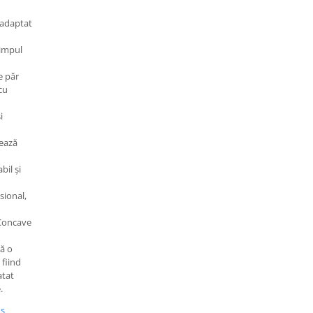
 adaptat
timpul
e păr
cu
i
zează
il și
sional,
 Concave
ră o
 fiind
atat
.
us