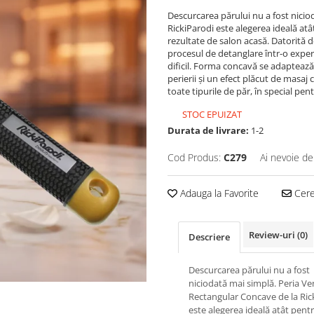
Descurcarea părului nu a fost nici
RickiParodi este alegerea ideală atât
rezultate de salon acasă. Datorită d
procesul de detanglare într-o experi
dificil. Forma concavă se adaptează 
perierii și un efect plăcut de masaj 
toate tipurile de păr, în special pe
STOC EPUIZAT
Durata de livrare:
1-2
Cod Produs:
C279
Ai nevoie de
Adauga la Favorite
Cere 
Review-uri
(0)
Descriere
Descurcarea părului nu a fost
niciodată mai simplă. Peria V
Rectangular Concave de la Ric
este alegerea ideală atât pent