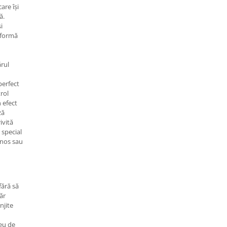
care își
ă.
i
sformă
ărul
erfect
trol
n efect
ză
ivită
 special
inos sau
fără să
ăr
unjite
reu de