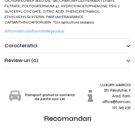
OIL/SUNFLOWER SEED OIL, SACCHAROMYCES FERMENT LYSATE
FILTRATE, POLYQUATERNIUM-47, HYDROXYACETOPHENONE, PEG-7
GLYCERYL COCOATE, CITRIC ACID, PHENOXYETHANOL,
ETHYLHEXYLGLYCERIN, PARFUM/FRAGRANCE,
CAPSANTHIN/CAPSORUBIN *Din agricultura biologica
Informatii conformitate produs
Caracteristici
Review-uri
(0)
LUXURY HAIRCONC
Str. Revolutiei, Nr.
Transport gratuit la comenzi
Arad, Roman
de peste 200 Lei
office@hairconcep
(0) 749 236 7
Recomandari