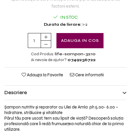
factorii externi.
IN STOC
Durata de livrare:
1-2
ADAUGA IN COS
Cod Produs:
life-sampon-3210
Ai nevoie de ajutor?
0749236722
Adauga la Favorite
Cere informatii
Descriere
Ș
ampon nutritiv
ș
i reparator cu Ulei de Amla ph 5.oo- 6.00
–
hidratare, str
ă
lucire
ș
i vitalitate
Părul tău pare uscat, tern sau lipsit de via
ț
ă
? Descoper
ă
solu
ț
ia
profesională care îi redă frumuse
ț
ea natural
ă
chiar de la prima
utilizare.