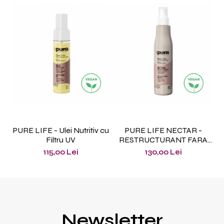
PURE LIFE - Ulei Nutritiv cu
PURE LIFE NECTAR -
Filtru UV
RESTRUCTURANT FARA
CLATIRE 150 ml
115,00 Lei
130,00 Lei
Newsletter