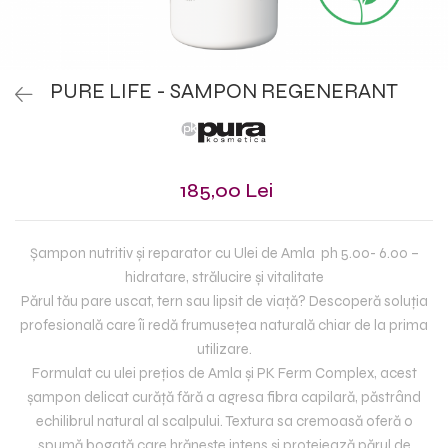
PURE LIFE - SAMPON REGENERANT
185,00 Lei
Ș
ampon nutritiv
ș
i reparator cu Ulei de Amla ph 5.oo- 6.00
–
hidratare, str
ă
lucire
ș
i vitalitate
Părul tău pare uscat, tern sau lipsit de via
ț
ă
? Descoper
ă
solu
ț
ia
profesională care îi redă frumuse
ț
ea natural
ă
chiar de la prima
utilizare.
Formulat cu ulei pre
ț
ios de Amla
ș
i PK Ferm Complex, acest
ș
ampon delicat cur
ă
ț
ă
f
ă
r
ă
a agresa fibra capilar
ă
, p
ă
str
â
nd
echilibrul natural al scalpului. Textura sa cremoasă oferă o
spumă bogată care hrăne
ș
te intens
ș
i protejeaz
ă
p
ă
rul de