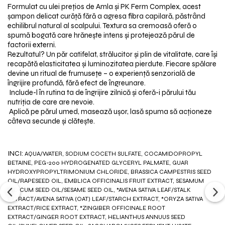
Formulat cu ulei pre
ț
ios de Amla
ș
i PK Ferm Complex, acest
ș
ampon delicat cur
ă
ț
ă
f
ă
r
ă
a agresa fibra capilar
ă
, p
ă
str
â
nd
echilibrul natural al scalpului. Textura sa cremoasă oferă o
spumă bogată care hrăne
ș
te intens
ș
i protejeaz
ă
p
ă
rul de
factorii externi.
Rezultatul? Un păr catifelat, strălucitor
ș
i plin de vitalitate, care
î
ș
i
recap
ă
t
ă
elasticitatea
ș
i luminozitatea pierdute. Fiecare sp
ă
lare
devine un ritual de frumuse
ț
e
–
o experien
ț
ă
senzorial
ă
de
î
ngrijire profund
ă
, f
ă
r
ă
efect de
î
ngreunare.
Include-l în rutina ta de îngrijire zilnică
ș
i ofer
ă
-i p
ă
rului t
ă
u
nutri
ț
ia de care are nevoie.
Aplică pe părul umed, masează u
ș
or, las
ă
spuma s
ă
ac
ț
ioneze
câteva secunde
ș
i cl
ă
te
ș
te.
INCI:
AQUA/WATER, SODIUM COCETH SULFATE, COCAMIDOPROPYL
BETAINE, PEG-200 HYDROGENATED GLYCERYL PALMATE, GUAR
HYDROXYPROPYLTRIMONIUM CHLORIDE, BRASSICA CAMPESTRIS SEED
OIL/RAPESEED OIL, EMBLICA OFFICINALIS FRUIT EXTRACT, SESAMUM
INDICUM SEED OIL/SESAME SEED OIL, *AVENA SATIVA LEAF/STALK
EXTRACT/AVENA SATIVA (OAT) LEAF/STARCH EXTRACT, *ORYZA SATIVA
EXTRACT/RICE EXTRACT, *ZINGIBER OFFICINALE ROOT
EXTRACT/GINGER ROOT EXTRACT, HELIANTHUS ANNUUS SEED