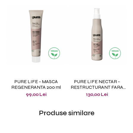
PURE LIFE - MASCA
PURE LIFE NECTAR -
P
REGENERANTA 200 ml
RESTRUCTURANT FARA
CLATIRE 150 ml
99,00 Lei
130,00 Lei
Produse similare