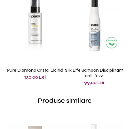
Pure Diamond Cristal Lichid
Silk Life Sampon Disciplinant
Si
anti-frizz
130,00 Lei
99,00 Lei
Produse similare