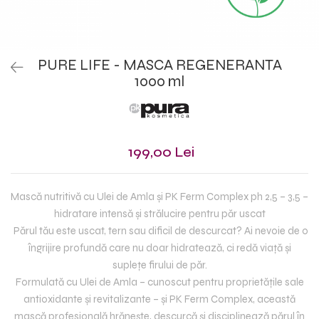
PURE LIFE - MASCA REGENERANTA
1000 ml
199,00 Lei
Mască nutritivă cu Ulei de Amla
ș
i PK Ferm Complex ph 2,5 – 3,5
–
hidratare intens
ă
ș
i str
ă
lucire pentru p
ă
r uscat
Părul tău este uscat, tern sau dificil de descurcat? Ai nevoie de o
îngrijire profundă care nu doar hidratează, ci redă via
ț
ă
ș
i
suple
ț
e firului de p
ă
r.
Formulată cu Ulei de Amla – cunoscut pentru proprietă
ț
ile sale
antioxidante
ș
i revitalizante
–
ș
i PK Ferm Complex, aceast
ă
masc
ă
profesional
ă
hr
ă
ne
ș
te, descurc
ă
ș
i disciplineaz
ă
p
ă
rul
î
n