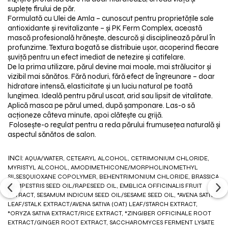
suple
ț
e firului de p
ă
r.
Formulată cu Ulei de Amla – cunoscut pentru proprietă
ț
ile sale
antioxidante
ș
i revitalizante
–
ș
i PK Ferm Complex, aceast
ă
masc
ă
profesional
ă
hr
ă
ne
ș
te, descurc
ă
ș
i disciplineaz
ă
p
ă
rul
î
n
profunzime. Textura bogat
ă
se distribuie u
ș
or, acoperind fiecare
ș
uvi
ț
ă pentru un efect imediat de netezire
ș
i catifelare.
De la prima utilizare, părul devine mai moale, mai strălucitor
ș
i
vizibil mai s
ă
n
ă
tos. F
ă
r
ă
noduri, f
ă
r
ă
efect de
î
ngreunare
–
doar
hidratare intens
ă
, elasticitate
ș
i un luciu natural pe toată
lungimea. Ideală pentru părul uscat, arid sau lipsit de vitalitate.
Aplică masca pe părul umed, după
ș
amponare. Las-o s
ă
ac
ț
ioneze c
â
teva minute, apoi cl
ă
te
ș
te cu grij
ă
.
Folose
ș
te-o regulat pentru a reda p
ă
rului frumuse
ț
ea natural
ă
ș
i
aspectul sănătos de salon.
INCI:
AQUA/WATER, CETEARYL ALCOHOL, CETRIMONIUM CHLORIDE,
MYRISTYL ALCOHOL, AMODIMETHICONE/MORPHOLINOMETHYL
SILSESQUIOXANE COPOLYMER, BEHENTRIMONIUM CHLORIDE, BRASSICA
CAMPESTRIS SEED OIL/RAPESEED OIL, EMBLICA OFFICINALIS FRUIT
EXTRACT, SESAMUM INDICUM SEED OIL/SESAME SEED OIL, *AVENA SATIVA
LEAF/STALK EXTRACT/AVENA SATIVA (OAT) LEAF/STARCH EXTRACT,
*ORYZA SATIVA EXTRACT/RICE EXTRACT, *ZINGIBER OFFICINALE ROOT
EXTRACT/GINGER ROOT EXTRACT, SACCHAROMYCES FERMENT LYSATE