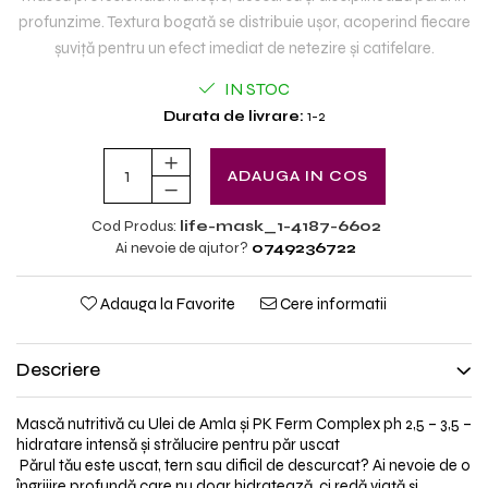
profunzime. Textura bogat
ă
se distribuie u
ș
or, acoperind fiecare
ș
uvi
ț
ă pentru un efect imediat de netezire
ș
i catifelare.
IN STOC
Durata de livrare:
1-2
ADAUGA IN COS
Cod Produs:
life-mask_1-4187-6602
Ai nevoie de ajutor?
0749236722
Adauga la Favorite
Cere informatii
Descriere
Mască nutritivă cu Ulei de Amla
ș
i PK Ferm Complex ph 2,5 – 3,5
–
hidratare intens
ă
ș
i str
ă
lucire pentru p
ă
r uscat
Părul tău este uscat, tern sau dificil de descurcat? Ai nevoie de o
îngrijire profundă care nu doar hidratează, ci redă via
ț
ă
ș
i