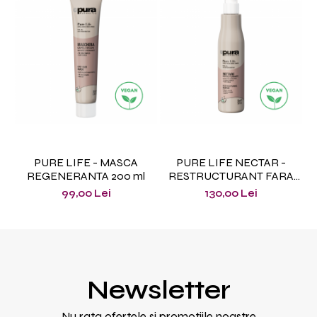
PURE LIFE - MASCA
PURE LIFE NECTAR -
P
REGENERANTA 200 ml
RESTRUCTURANT FARA
CLATIRE 150 ml
99,00 Lei
130,00 Lei
Newsletter
Nu rata ofertele si promotiile noastre