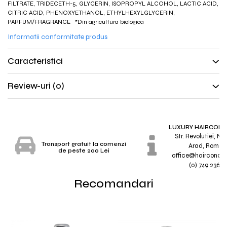
FILTRATE, TRIDECETH-5, GLYCERIN, ISOPROPYL ALCOHOL, LACTIC ACID,
CITRIC ACID, PHENOXYETHANOL, ETHYLHEXYLGLYCERIN,
PARFUM/FRAGRANCE *Din agricultura biologica
Informatii conformitate produs
Caracteristici
Review-uri
(0)
LUXURY HAIRCONC
Str. Revolutiei, Nr.
Transport gratuit la comenzi
Arad, Roman
de peste 200 Lei
office@hairconcep
(0) 749 236 7
Recomandari