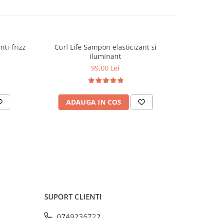
nti-frizz
Curl Life Sampon elasticizant si
Curl Life 
iluminant
99,00 Lei
ADAUGA IN COS
AD
SUPORT CLIENTI
0749236722