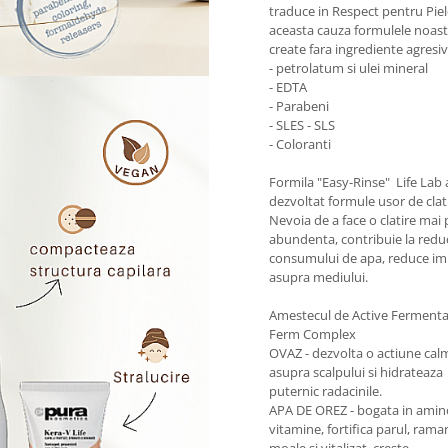
traduce in Respect pentru Piel
aceasta cauza formulele noast
create fara ingrediente agresiv
- petrolatum si ulei mineral
- EDTA
- Parabeni
- SLES - SLS
- Coloranti
Formila "Easy-Rinse" Life Lab 
dezvoltat formule usor de clat
Nevoia de a face o clatire mai 
abundenta, contribuie la redu
consumului de apa, reduce im
asupra mediului.
Amestecul de Active Ferment
Ferm Complex
OVAZ - dezvolta o actiune ca
asupra scalpului si hidrateaza
puternic radacinile.
APA DE OREZ - bogata in amino
vitamine, fortifica parul, rama