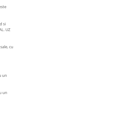
este
d si
AL. UZ
sale, cu
u un
ru un