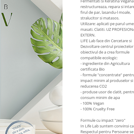
Fermentati si Keratina Vegana
restructureaza, repara si intar
firul de par, lasandu-l moale,
stralucitor si matasos.
Utilizare
: aplicati pe parul ume
masati. Clatiti. UZ PROFESION
EXTERN.
LIFE Lab face din Cercetare si
Dezvoltare centrul proiectelor 
obiectivul de a crea formule
compatibile ecologic:
- ingrediente din Agricultura
certificata Bio
- formule "concentrate" pentr
impact minim al produselor si
reducerea CO2
- produse usor de clatit, pent
consum minim de apa
- 100% Vegan
- 100% Cruelty Free
Formule cu impact "zero"
In Life Lab suntem convinsi ca
Respectul pentru Persoane se