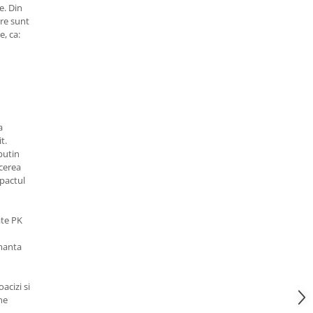
e. Din
re sunt
e, ca:
a
it.
putin
cerea
pactul
ate PK
lmanta
acizi si
ne