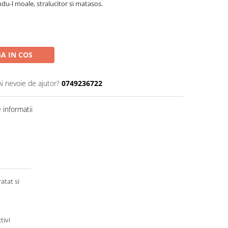
andu-l moale, stralucitor si matasos.
A IN COS
Ai nevoie de ajutor?
0749236722
informatii
atat si
tivi