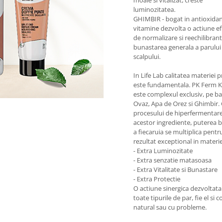
moale si vitalizat, creste
luminozitatea.
GHIMBIR - bogat in antioxidant
vitamine dezvolta o actiune ef
de normalizare si reechilibrant
bunastarea generala a parului 
scalpului.
In Life Lab calitatea materiei 
este fundamentala. PK Ferm 
este complexul exclusiv, pe b
Ovaz, Apa de Orez si Ghimbir. 
procesului de hiperfermentare
acestor ingrediente, puterea 
a fiecaruia se multiplica pentr
rezultat exceptional in materi
- Extra Luminozitate
- Extra senzatie matasoasa
- Extra Vitalitate si Bunastare
- Extra Protectie
O actiune sinergica dezvoltat
toate tipurile de par, fie el si c
natural sau cu probleme.