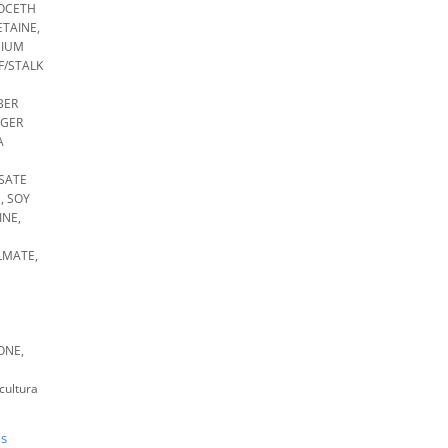
OCETH
TAINE,
NIUM
F/STALK
BER
NGER
A
SATE
, SOY
INE,
LMATE,
M
ONE,
ultura
us