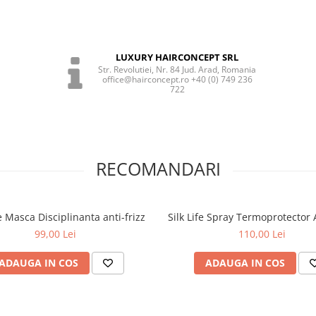
LUXURY HAIRCONCEPT SRL
Str. Revolutiei, Nr. 84 Jud. Arad, Romania
office@hairconcept.ro +40 (0) 749 236
722
RECOMANDARI
fe Masca Disciplinanta anti-frizz
Silk Life Spray Termoprotector A
99,00 Lei
110,00 Lei
ADAUGA IN COS
ADAUGA IN COS