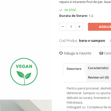
repara si intareste firul de par, las
IN STOC
Durata de livrare:
1-2
ADAUG
Cod Produs:
kera-v-sampon
Adauga la Favorite
Cere 
Caracteristici
Descriere
Review-uri
(0)
Pentru parul procesat, deshidr
deteriorat. Sampon cu spuma
delicate ce curata, hraneste si
hidrateaza.
Imbogatit cu Complexul de Ac