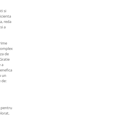
i si
icienta
a, reda
si a
prime
Komplex
aza de
Gratie
 a
benefica
u un
e de:
a pentru
olorat,