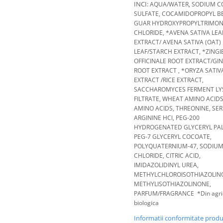
INCI:
AQUA/WATER, SODIUM C
SULFATE, COCAMIDOPROPYL BE
GUAR HYDROXYPROPYLTRIMO
CHLORIDE, *AVENA SATIVA LEA
EXTRACT/ AVENA SATIVA (OAT)
LEAF/STARCH EXTRACT, *ZINGI
OFFICINALE ROOT EXTRACT/GI
ROOT EXTRACT , *ORYZA SATIV
EXTRACT /RICE EXTRACT,
SACCHAROMYCES FERMENT LY
FILTRATE, WHEAT AMINO ACIDS
AMINO ACIDS, THREONINE, SER
ARGININE HCl, PEG-200
HYDROGENATED GLYCERYL PA
PEG-7 GLYCERYL COCOATE,
POLYQUATERNIUM-47, SODIU
CHLORIDE, CITRIC ACID,
IMIDAZOLIDINYL UREA,
METHYLCHLOROISOTHIAZOLIN
METHYLISOTHIAZOLINONE,
PARFUM/FRAGRANCE *Din agric
biologica
Informatii conformitate prod