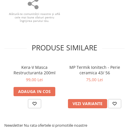
Alătură-te comunităţii noastre și află
cele mai bune sfaturi pentru
îngrijirea parului tău.
PRODUSE SIMILARE
Kera-V Masca
MP Termik Ionitech - Perie
Restructuranta 200ml
ceramica 43/ 56
99,00 Lei
75,00 Lei
ADAUGA IN COS
VEZI VARIANTE
Newsletter
Nu rata ofertele si promotiile noastre