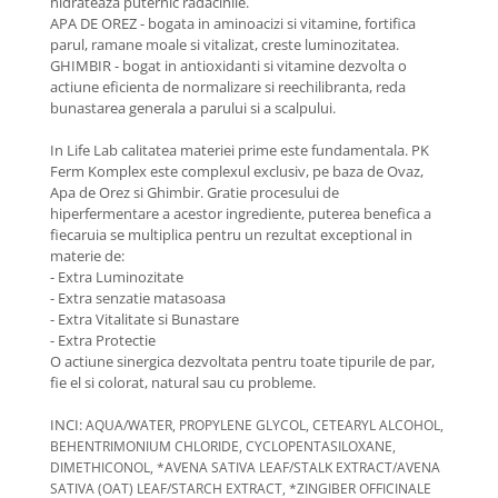
hidrateaza puternic radacinile.
APA DE OREZ - bogata in aminoacizi si vitamine, fortifica
parul, ramane moale si vitalizat, creste luminozitatea.
GHIMBIR - bogat in antioxidanti si vitamine dezvolta o
actiune eficienta de normalizare si reechilibranta, reda
bunastarea generala a parului si a scalpului.
In Life Lab calitatea materiei prime este fundamentala. PK
Ferm Komplex este complexul exclusiv, pe baza de Ovaz,
Apa de Orez si Ghimbir. Gratie procesului de
hiperfermentare a acestor ingrediente, puterea benefica a
fiecaruia se multiplica pentru un rezultat exceptional in
materie de:
- Extra Luminozitate
- Extra senzatie matasoasa
- Extra Vitalitate si Bunastare
- Extra Protectie
O actiune sinergica dezvoltata pentru toate tipurile de par,
fie el si colorat, natural sau cu probleme.
INCI:
AQUA/WATER, PROPYLENE GLYCOL, CETEARYL ALCOHOL,
BEHENTRIMONIUM CHLORIDE, CYCLOPENTASILOXANE,
DIMETHICONOL, *AVENA SATIVA LEAF/STALK EXTRACT/AVENA
SATIVA (OAT) LEAF/STARCH EXTRACT, *ZINGIBER OFFICINALE