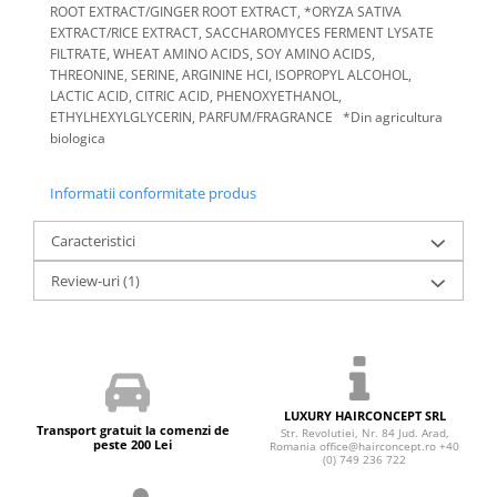
ROOT EXTRACT/GINGER ROOT EXTRACT, *ORYZA SATIVA
EXTRACT/RICE EXTRACT, SACCHAROMYCES FERMENT LYSATE
FILTRATE, WHEAT AMINO ACIDS, SOY AMINO ACIDS,
THREONINE, SERINE, ARGININE HCl, ISOPROPYL ALCOHOL,
LACTIC ACID, CITRIC ACID, PHENOXYETHANOL,
ETHYLHEXYLGLYCERIN, PARFUM/FRAGRANCE *Din agricultura
biologica
Informatii conformitate produs
Caracteristici
Review-uri
(1)
LUXURY HAIRCONCEPT SRL
Transport gratuit la comenzi de
Str. Revolutiei, Nr. 84 Jud. Arad,
peste 200 Lei
Romania office@hairconcept.ro +40
(0) 749 236 722