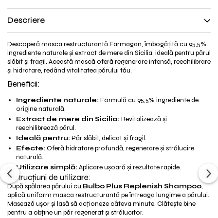
Descriere
Descoperă masca restructurantă Farmagan, îmbogățită cu 95,5%
ingrediente naturale și extract de mere din Sicilia, ideală pentru părul
slăbit și fragil. Această mască oferă regenerare intensă, reechilibrare
și hidratare, redând vitalitatea părului tău.
Beneficii:
Ingrediente naturale:
Formulă cu 95,5% ingrediente de
origine naturală.
Extract de mere din Sicilia:
Revitalizează și
reechilibrează părul.
Ideală pentru:
Păr slăbit, delicat și fragil.
Efecte:
Oferă hidratare profundă, regenerare și strălucire
naturală.
Utilizare simplă:
Aplicare ușoară și rezultate rapide.
Instrucțiuni de utilizare:
După spălarea părului cu
Bulbo Plus Replenish Shampoo
,
aplică uniform masca restructurantă pe întreaga lungime a părului.
Masează ușor și lasă să acționeze câteva minute. Clătește bine
pentru a obține un păr regenerat și strălucitor.