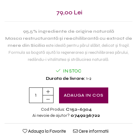
79,00 Lei
95,5% ingrediente de origine naturală
Masca restructurantă și reechilibrantă cu extract de
mere din Sicilia
este ideală pentru părul slăbit, delicat și fragil.
Formula sa bogată ajută la regenerarea și reechilibrarea părului,
redându-i vitalitatea și strălucirea naturală.
IN STOC
Durata de livrare:
1-2
ADAUGA IN COS
Cod Produs:
C152-6304
Ai nevoie de ajutor?
0749236722
Adauga la Favorite
Cere informatii